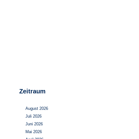
Stromerzeugung
Bibliothek
Wärme
Newsletter
Wasserstoff
Infomaterial
Schriften zum
Umweltenergierecht
Zeitraum
August 2026
Juli 2026
Juni 2026
Mai 2026