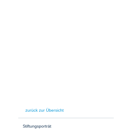
Stromerzeugung
Bibliothek
Wärme
Newsletter
Wasserstoff
Infomaterial
Schriften zum
Umweltenergierecht
zurück zur Übersicht
Stiftungsporträt