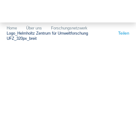
Themen
Projekte
Akzeptanz
Home
Über uns
Forschungsnetzwerk
Teilen
Logo_Helmholtz Zentrum für Umweltforschung
Publikationen
Europa
UFZ_320px_breit
News
Flächen
Blog
Genehmigungen
Karriere
Grundsatzfragen
Über uns
Märkte
Netze
Stiftungsporträt
Sektorenkopplung
Team
Speicher
Forschungsnetzwerk