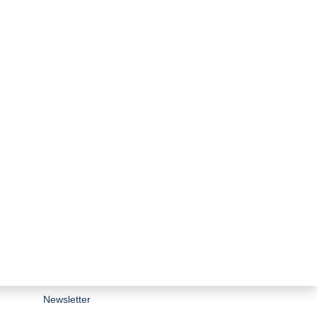
zurück zur Übersicht
Stiftungsporträt
Team
Forschungsnetzwerk
Bibliothek
Newsletter