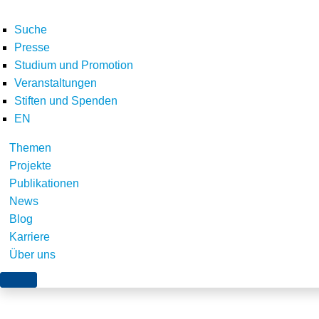
Suche
Presse
Studium und Promotion
Veranstaltungen
Home
Über uns
Forschungsnetzwerk
Logo_Helmholtz Zentrum für Um
Stiften und Spenden
Teilen
EN
Themen
Projekte
Publikationen
News
Blog
Karriere
Über uns