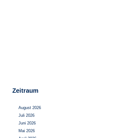
Speicher
Forschungsnetzwerk
Stromerzeugung
Bibliothek
Wärme
Newsletter
Wasserstoff
Infomaterial
Schriften zum Umweltenergierecht
Zeitraum
August 2026
Juli 2026
Juni 2026
Mai 2026