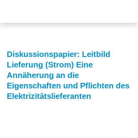
Themen
Projekte
Akzeptanz
Publikationen
Europa
News
Flächen
Diskussionspapier: Leitbild
Lieferung (Strom) Eine
Blog
Genehmigungen
Annäherung an die
Karriere
Grundsatzfragen
Eigenschaften und Pflichten des
Über uns
Märkte
Elektrizitätslieferanten
Netze
Stiftungsporträt
Sektorenkopplung
Team
Speicher
Forschungsnetzwerk