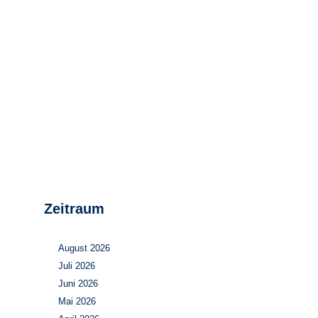
Stromerzeugung
Bibliothek
Wärme
Newsletter
Wasserstoff
Infomaterial
Schriften zum
Umweltenergierecht
Zeitraum
August 2026
Juli 2026
Juni 2026
Mai 2026