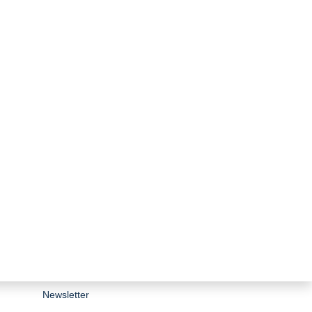
zurück zur Übersicht
Stiftungsporträt
Team
Forschungsnetzwerk
Bibliothek
Newsletter