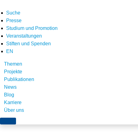
Suche
Presse
Studium und Promotion
Veranstaltungen
Home
Über uns
Stiftung_Umweltenergierecht_Stellenanzeige_WiMi_P
Stiften und Spenden
Teilen
EN
Themen
Projekte
Publikationen
News
Blog
Karriere
Über uns