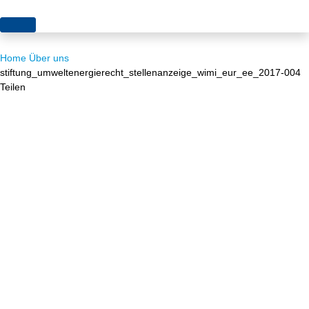
Themen
Home
Über uns
Projekte
Akzeptanz
stiftung_umweltenergierecht_stellenanzeige_wimi_eur_ee_2017-004
Teilen
Publikationen
Europa
News
Flächen
Blog
Genehmigungen
Karriere
Grundsatzfragen
Über uns
Märkte
Netze
Stiftungsporträt
Sektorenkopplung
Team