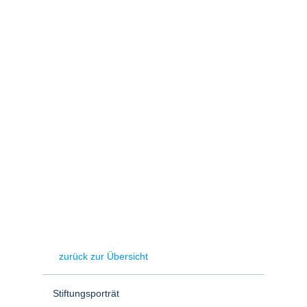
Stromerzeugung
Bibliothek
Wärme
Newsletter
Wasserstoff
Infomaterial
Schriften zum
Umweltenergierecht
zurück zur Übersicht
Stiftungsporträt