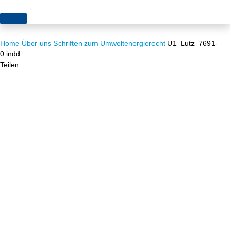
Themen
Home
Über uns
Schriften zum Umweltenergierecht
U1_Lutz_7691-
Projekte
Akzeptanz
0.indd
Teilen
Publikationen
Europa
News
Flächen
Blog
Genehmigungen
Karriere
Grundsatzfragen
Über uns
Märkte
Netze
Stiftungsporträt
Sektorenkopplung
Team