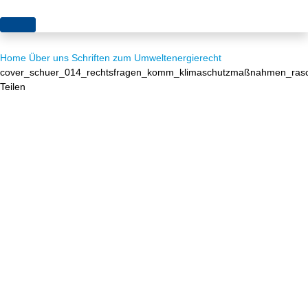
Themen
Home
Über uns
Schriften zum Umweltenergierecht
Projekte
Akzeptanz
cover_schuer_014_rechtsfragen_komm_klimaschutzmaßnahmen_rasc
Teilen
Publikationen
Europa
News
Flächen
Blog
Genehmigungen
Karriere
Grundsatzfragen
Über uns
Märkte
Netze
Stiftungsporträt
Sektorenkopplung
Team