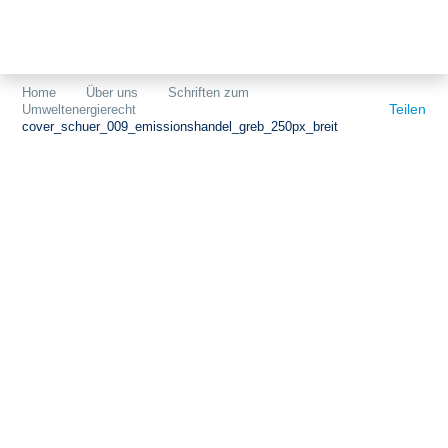
Themen
Projekte
Akzeptanz
Home
Über uns
Schriften zum
Teilen
Umweltenergierecht
Publikationen
Europa
cover_schuer_009_emissionshandel_greb_250px_breit
News
Flächen
Blog
Genehmigungen
Karriere
Grundsatzfragen
Über uns
Märkte
Netze
Stiftungsporträt
Sektorenkopplung
Team
Speicher
Forschungsnetzwerk