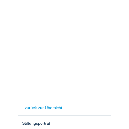
Stromerzeugung
Bibliothek
Wärme
Newsletter
Wasserstoff
Infomaterial
Schriften zum
Umweltenergierecht
zurück zur Übersicht
Stiftungsporträt