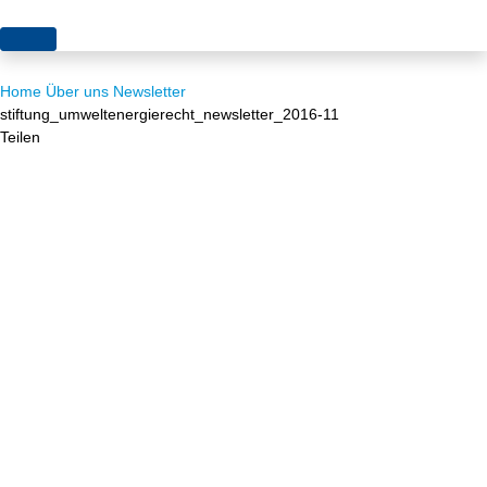
Themen
Home
Über uns
Newsletter
Projekte
Akzeptanz
stiftung_umweltenergierecht_newsletter_2016-11
Teilen
Publikationen
Europa
News
Flächen
Blog
Genehmigungen
Karriere
Grundsatzfragen
Über uns
Märkte
Netze
Stiftungsporträt
Sektorenkopplung
Team