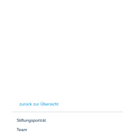
Speicher
Forschungsnetzwerk
Stromerzeugung
Bibliothek
Wärme
Newsletter
Wasserstoff
Infomaterial
Schriften zum Umweltenergierecht
zurück zur Übersicht
Stiftungsporträt
Team