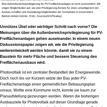
Speicher
Forschungsnetzwerk
Eine Außenbereichsprivilegierung für PV-Freiflächenanlagen ist nicht unumstritten. Wir
zeigen Möglichkeiten auf, wie eine Privilegierung Anreize für einen umweltgerech-ten
Ausbau schaffen und Gestaltungsmöglichkeiten der Gemeinden in konstruktive
Stromerzeugung
Bibliothek
Bahnen lenken könnte. (Foto: Zsuzska321/Pixabay)
Wärme
Newsletter
Unnützes Übel oder wichtiger Schritt nach vorne? Die
Meinungen über die Außenbereichsprivilegierung für PV-
Wasserstoff
Infomaterial
Freiflächenanlagen gehen auseinander. In einem neuen
Diskussionspapier zeigen wir, wie die Privilegierung
Schriften zum Umweltenergierecht
weiterentwickelt werden könnte, damit sie zu einem
Baustein für mehr Fläche und bessere Steuerung des
Freiflächenausbaus wird.
Photovoltaik ist ein zentraler Bestandteil der Energiewende.
Doch noch bis vor Kurzem setzte der Bau jeder PV-
Freiflächenanlage einen gemeindlichen Bebauungsplan
voraus. Wollte eine Kommune nicht, konnte sie kaum zur
Planaufstellung gezwungen werden. Waren die bisherigen
Ausbauziele für Photovoltaik auf dieser Grundlage gerade