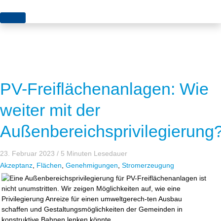
Themen
Projekte
Akzeptanz
Publikationen
Europa
PV-Freiflächenanlagen: Wie
News
Flächen
weiter mit der
Blog
Genehmigungen
Außenbereichsprivilegierung
Karriere
Grundsatzfragen
23. Februar 2023
/ 5 Minuten Lesedauer
Über uns
Märkte
Akzeptanz
,
Flächen
,
Genehmigungen
,
Stromerzeugung
Netze
Stiftungsporträt
Sektorenkopplung
Team