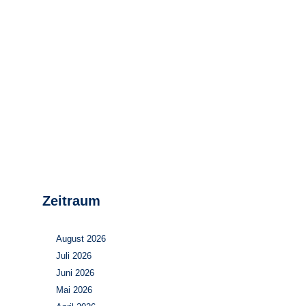
Stromerzeugung
Bibliothek
Wärme
Newsletter
Wasserstoff
Infomaterial
Schriften zum
Umweltenergierecht
Zeitraum
August 2026
Juli 2026
Juni 2026
Mai 2026