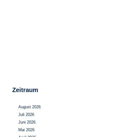
Speicher
Forschungsnetzwerk
Stromerzeugung
Bibliothek
Wärme
Newsletter
Wasserstoff
Infomaterial
Schriften zum Umweltenergierecht
Zeitraum
August 2026
Juli 2026
Juni 2026
Mai 2026