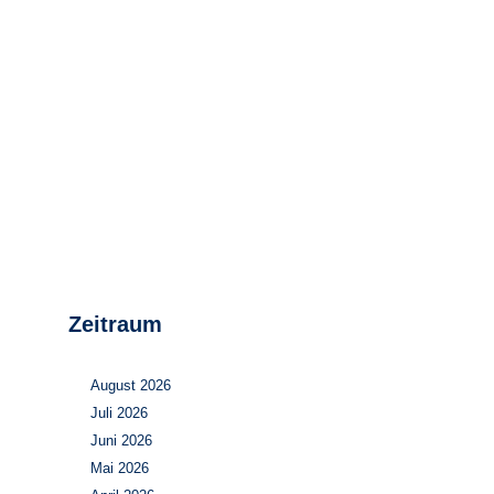
Stromerzeugung
Bibliothek
Wärme
Newsletter
Wasserstoff
Infomaterial
Schriften zum
Umweltenergierecht
Zeitraum
August 2026
Juli 2026
Juni 2026
Mai 2026