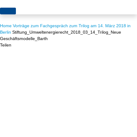
Themen
Home
Vorträge zum Fachgespräch zum Trilog am 14. März 2018 in
Projekte
Akzeptanz
Berlin
Stiftung_Umweltenergierecht_2018_03_14_Trilog_Neue
Geschäftsmodelle_Barth
Publikationen
Europa
Teilen
News
Flächen
Blog
Genehmigungen
Karriere
Grundsatzfragen
Über uns
Märkte
Netze
Stiftungsporträt
Sektorenkopplung
Team