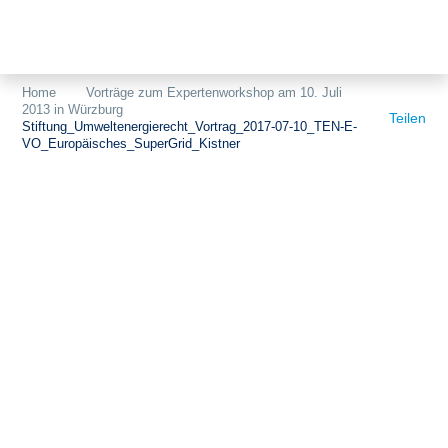
Themen
Projekte
Akzeptanz
Home
Vorträge zum Expertenworkshop am 10. Juli
2013 in Würzburg
Publikationen
Europa
Teilen
Stiftung_Umweltenergierecht_Vortrag_2017-07-10_TEN-E-
VO_Europäisches_SuperGrid_Kistner
News
Flächen
Blog
Genehmigungen
Karriere
Grundsatzfragen
Über uns
Märkte
Netze
Stiftungsporträt
Sektorenkopplung
Team
Speicher
Forschungsnetzwerk