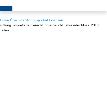
Themen
Home
Über uns
Stiftungsporträt
Finanzen
Projekte
Akzeptanz
stiftung_umweltenergierecht_pruefbericht_jahresabschluss_2018
Teilen
Publikationen
Europa
News
Flächen
Blog
Genehmigungen
Karriere
Grundsatzfragen
Über uns
Märkte
Netze
Stiftungsporträt
Sektorenkopplung
Team