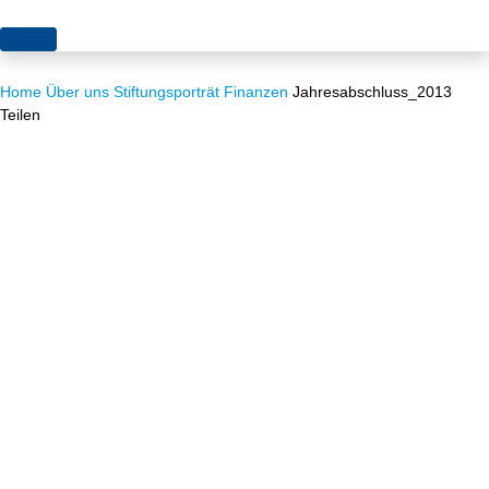
Themen
Home
Über uns
Stiftungsporträt
Finanzen
Jahresabschluss_2013
Projekte
Akzeptanz
Teilen
Publikationen
Europa
News
Flächen
Blog
Genehmigungen
Karriere
Grundsatzfragen
Über uns
Märkte
Netze
Stiftungsporträt
Sektorenkopplung
Team