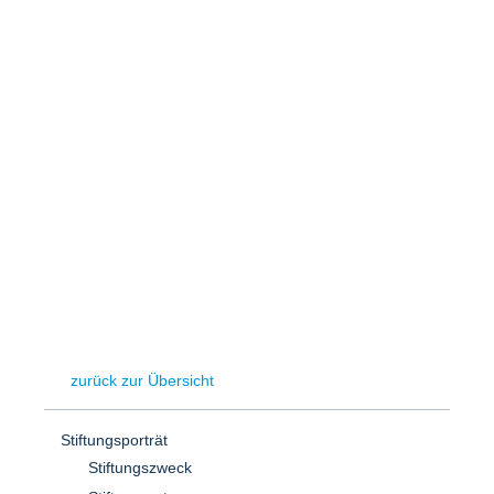
Speicher
Forschungsnetzwerk
Stromerzeugung
Bibliothek
Wärme
Newsletter
Wasserstoff
Infomaterial
Schriften zum Umweltenergierecht
zurück zur Übersicht
Stiftungsporträt
Stiftungszweck