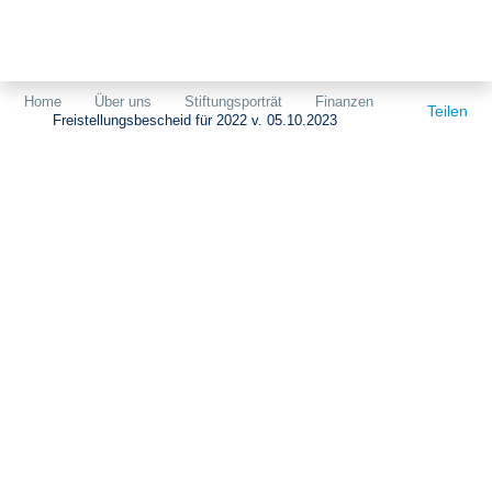
Themen
Projekte
Akzeptanz
Home
Über uns
Stiftungsporträt
Finanzen
Teilen
Freistellungsbescheid für 2022 v. 05.10.2023
Publikationen
Europa
News
Flächen
Blog
Genehmigungen
Karriere
Grundsatzfragen
Über uns
Märkte
Netze
Stiftungsporträt
Sektorenkopplung
Team
Speicher
Forschungsnetzwerk