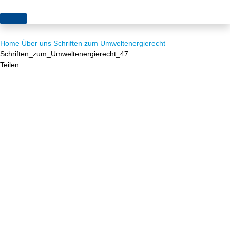
Themen
Home
Über uns
Schriften zum Umweltenergierecht
Projekte
Akzeptanz
Schriften_zum_Umweltenergierecht_47
Teilen
Publikationen
Europa
News
Flächen
Blog
Genehmigungen
Karriere
Grundsatzfragen
Über uns
Märkte
Netze
Stiftungsporträt
Sektorenkopplung
Team