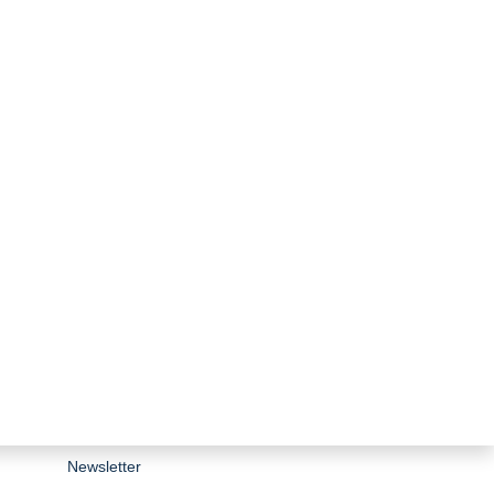
zurück zur Übersicht
Stiftungsporträt
Team
Forschungsnetzwerk
Bibliothek
Newsletter