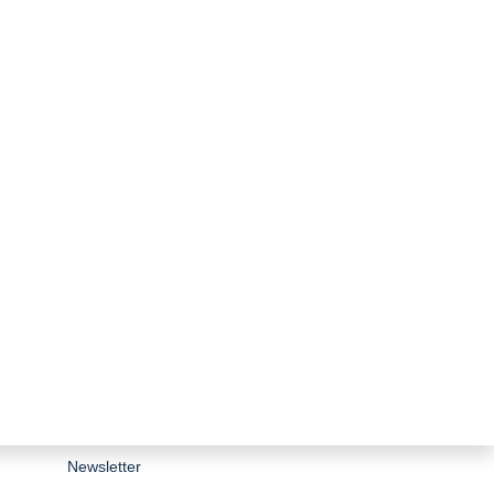
zurück zur Übersicht
Stiftungsporträt
Team
Forschungsnetzwerk
Bibliothek
Newsletter