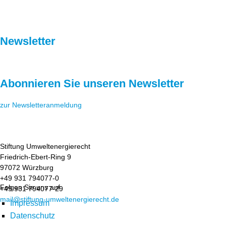
Newsletter
Abonnieren Sie unseren Newsletter
zur Newsletteranmeldung
Stiftung Umweltenergierecht
Friedrich-Ebert-Ring 9
97072 Würzburg
+49 931 794077-0
Folgen Sie uns auf
+49 931 794077-29
mail@stiftung-umweltenergierecht.de
Impressum
Datenschutz