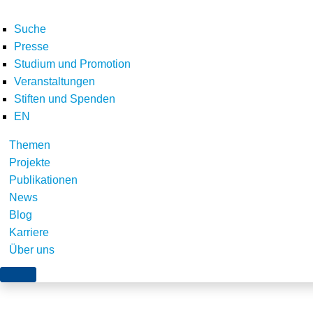
Suche
Presse
Studium und Promotion
Veranstaltungen
Home
Über uns
Schriften zum Umweltenergierecht
cover_schuer_014
Stiften und Spenden
Teilen
EN
Themen
Projekte
Publikationen
News
Blog
Karriere
Über uns