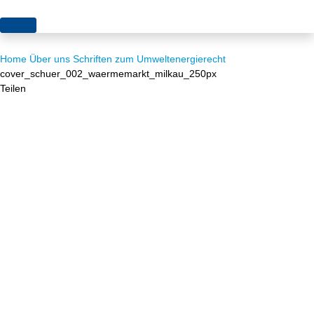
Themen
Home
Über uns
Schriften zum Umweltenergierecht
Projekte
Akzeptanz
cover_schuer_002_waermemarkt_milkau_250px
Teilen
Publikationen
Europa
News
Flächen
Blog
Genehmigungen
Karriere
Grundsatzfragen
Über uns
Märkte
Netze
Stiftungsporträt
Sektorenkopplung
Team