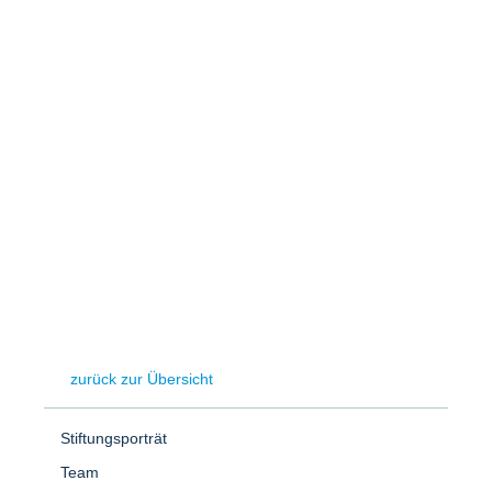
Speicher
Forschungsnetzwerk
Stromerzeugung
Bibliothek
Wärme
Newsletter
Wasserstoff
Infomaterial
Schriften zum Umweltenergierecht
zurück zur Übersicht
Stiftungsporträt
Team