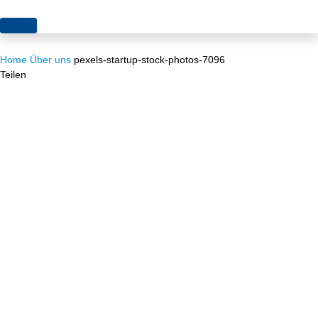
Themen
Home
Über uns
pexels-startup-stock-photos-7096
Projekte
Akzeptanz
Teilen
Publikationen
Europa
News
Flächen
Blog
Genehmigungen
Karriere
Grundsatzfragen
Über uns
Märkte
Netze
Stiftungsporträt
Sektorenkopplung
Team