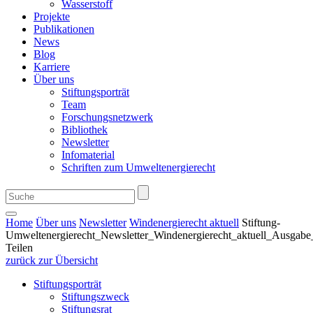
Wasserstoff
Projekte
Publikationen
News
Blog
Karriere
Über uns
Stiftungsporträt
Team
Forschungsnetzwerk
Bibliothek
Newsletter
Infomaterial
Schriften zum Umweltenergierecht
Home
Über uns
Newsletter
Windenergierecht aktuell
Stiftung-
Umweltenergierecht_Newsletter_Windenergierecht_aktuell_Ausgab
Teilen
zurück zur Übersicht
Stiftungsporträt
Stiftungszweck
Stiftungsrat