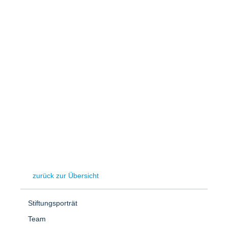
Speicher
Forschungsnetzwerk
Stromerzeugung
Bibliothek
Wärme
Newsletter
Wasserstoff
Infomaterial
Schriften zum Umweltenergierecht
zurück zur Übersicht
Stiftungsporträt
Team