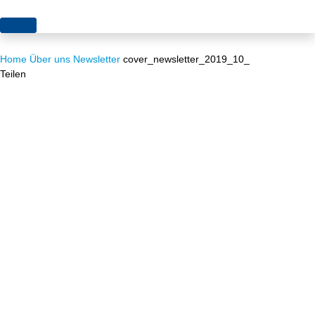
Themen
Home
Über uns
Newsletter
cover_newsletter_2019_10_
Projekte
Akzeptanz
Teilen
Publikationen
Europa
News
Flächen
Blog
Genehmigungen
Karriere
Grundsatzfragen
Über uns
Märkte
Netze
Stiftungsporträt
Sektorenkopplung
Team