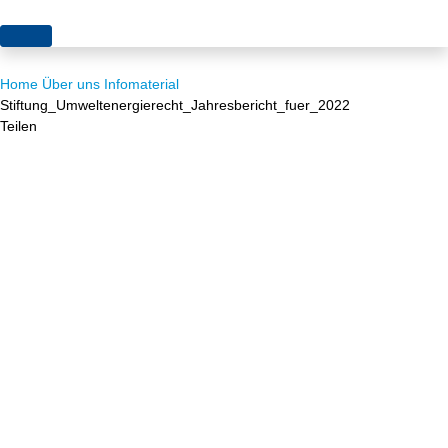
Themen
Home
Über uns
Infomaterial
Projekte
Akzeptanz
Stiftung_Umweltenergierecht_Jahresbericht_fuer_2022
Teilen
Publikationen
Europa
News
Flächen
Blog
Genehmigungen
Karriere
Grundsatzfragen
Über uns
Märkte
Netze
Stiftungsporträt
Sektorenkopplung
Team