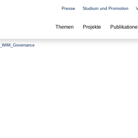
Presse
Studium und Promotion
V
Suche
Themen
Projekte
Publikation
g_WiMi_Governance