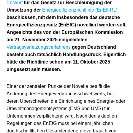
Entwurf
für das Gesetz zur Beschleunigung der
Umsetzung der
Energieeffizienzrichtlinie (EnEff-RL)
Stromerzeugung
Bibliothek
beschlossen, mit dem insbesondere das deutsche
Wärme
Newsletter
Energieeffizienzgesetz (EnEfG) novelliert werden soll.
Angesichts des von der Europäischen Kommission
Wasserstoff
Infomaterial
am 21. November 2025 eingeleiteten
Vertragsverletzungsverfahrens
gegen Deutschland
Schriften zum
besteht auch tatsächlich Handlungsdruck. Eigentlich
Umweltenergierecht
hätte die Richtlinie schon am 11. Oktober 2025
umgesetzt sein müssen.
Einer der zentralen Punkte der Novelle betrifft die
Änderung des Energieverbrauchsschwellwerts, bei
deren Überschreiten die Einrichtung eines Energie- oder
Umweltmanagementsystems (EMS und UMS) für
Unternehmen verpflichtend wird. Nach den aktuellen
Regelungen des EnEfG muss bei einem jährlichen
durchschnittlichen Gesamtendenergieverbrauch von