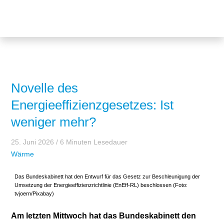
Themen
Projekte
Akzeptanz
Publikationen
Europa
News
Flächen
Novelle des
Energieeffizienzgesetzes: Ist
Blog
Genehmigungen
weniger mehr?
Karriere
Grundsatzfragen
25. Juni 2026
/ 6 Minuten Lesedauer
Über uns
Märkte
Wärme
Netze
Stiftungsporträt
Das Bundeskabinett hat den Entwurf für das Gesetz zur Beschleunigung der
Umsetzung der Energieeffizienzrichtlinie (EnEff-RL) beschlossen (Foto:
tvjoern/Pixabay)
Sektorenkopplung
Team
Am letzten Mittwoch hat das Bundeskabinett den
Speicher
Forschungsnetzwerk