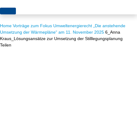
Themen
Home
Vorträge zum Fokus Umweltenergierecht „Die anstehende
Projekte
Akzeptanz
Umsetzung der Wärmepläne“ am 11. November 2025
6_Anna
Kraus_Lösungsansätze zur Umsetzung der Stilllegungsplanung
Publikationen
Europa
Teilen
News
Flächen
Blog
Genehmigungen
Karriere
Grundsatzfragen
Über uns
Märkte
Netze
Stiftungsporträt
Sektorenkopplung
Team