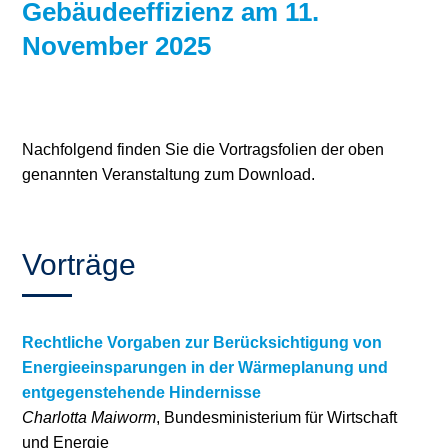
Gebäudeeffizienz am 11.
Stromerzeugung
Bibliothek
November 2025
Wärme
Newsletter
Wasserstoff
Infomaterial
Nachfolgend finden Sie die Vortragsfolien der oben
Schriften zum
genannten Veranstaltung zum Download.
Umweltenergierecht
Vorträge
Rechtliche Vorgaben zur Berücksichtigung von
Energieeinsparungen in der Wärmeplanung und
entgegenstehende Hindernisse
Charlotta Maiworm
, Bundesministerium für Wirtschaft
und Energie