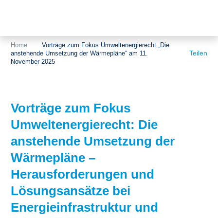
Themen
Projekte
Akzeptanz
Home
Vorträge zum Fokus Umweltenergierecht „Die
Teilen
anstehende Umsetzung der Wärmepläne“ am 11.
Publikationen
Europa
November 2025
News
Flächen
Blog
Genehmigungen
Vorträge zum Fokus
Umweltenergierecht: Die
Karriere
Grundsatzfragen
anstehende Umsetzung der
Über uns
Märkte
Wärmepläne –
Netze
Stiftungsporträt
Herausforderungen und
Lösungsansätze bei
Sektorenkopplung
Team
Energieinfrastruktur und
Speicher
Forschungsnetzwerk