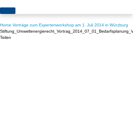
Themen
Home
Vorträge zum Expertenworkshop am 1. Juli 2014 in Würzburg
Projekte
Akzeptanz
Stiftung_Umweltenergierecht_Vortrag_2014_07_01_Bedarfsplanung_Ve
Teilen
Publikationen
Europa
News
Flächen
Blog
Genehmigungen
Karriere
Grundsatzfragen
Über uns
Märkte
Netze
Stiftungsporträt
Sektorenkopplung
Team