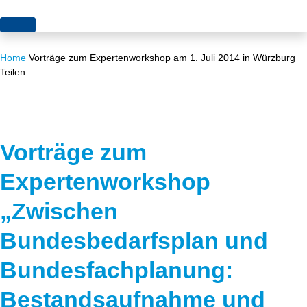
Themen
Home
Vorträge zum Expertenworkshop am 1. Juli 2014 in Würzburg
Projekte
Akzeptanz
Teilen
Publikationen
Europa
News
Flächen
Vorträge zum
Blog
Genehmigungen
Expertenworkshop
Karriere
Grundsatzfragen
„Zwischen
Über uns
Märkte
Bundesbedarfsplan und
Netze
Stiftungsporträt
Bundesfachplanung:
Sektorenkopplung
Team
Bestandsaufnahme und