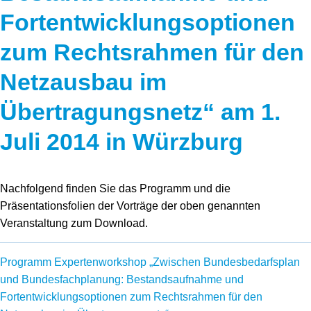
Speicher
Forschungsnetzwerk
Fortentwicklungsoptionen
Stromerzeugung
Bibliothek
zum Rechtsrahmen für den
Wärme
Newsletter
Netzausbau im
Wasserstoff
Infomaterial
Übertragungsnetz“ am 1.
Juli 2014 in Würzburg
Schriften zum Umweltenergierecht
Nachfolgend finden Sie das Programm und die
Präsentationsfolien der Vorträge der oben genannten
Veranstaltung zum Download.
Programm Expertenworkshop „Zwischen Bundesbedarfsplan
und Bundesfachplanung: Bestandsaufnahme und
Fortentwicklungsoptionen zum Rechtsrahmen für den