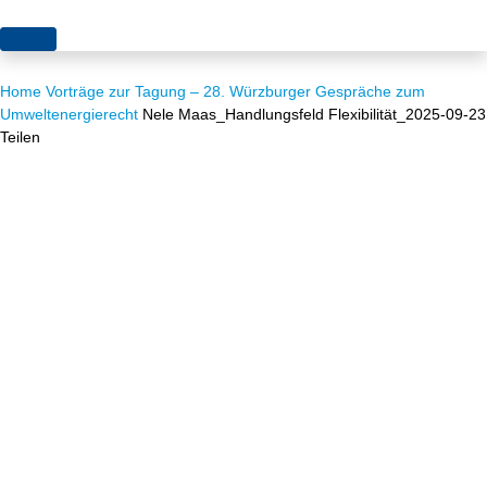
Themen
Home
Vorträge zur Tagung – 28. Würzburger Gespräche zum
Projekte
Akzeptanz
Umweltenergierecht
Nele Maas_Handlungsfeld Flexibilität_2025-09-23
Teilen
Publikationen
Europa
News
Flächen
Blog
Genehmigungen
Karriere
Grundsatzfragen
Über uns
Märkte
Netze
Stiftungsporträt
Sektorenkopplung
Team