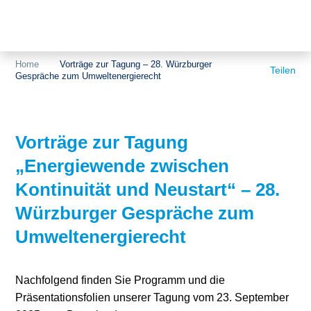
Themen
Projekte
Akzeptanz
Home
Vorträge zur Tagung – 28. Würzburger
Teilen
Gespräche zum Umweltenergierecht
Publikationen
Europa
News
Flächen
Vorträge zur Tagung
Blog
Genehmigungen
„Energiewende zwischen
Karriere
Grundsatzfragen
Kontinuität und Neustart“ – 28.
Über uns
Märkte
Würzburger Gespräche zum
Umweltenergierecht
Netze
Stiftungsporträt
Sektorenkopplung
Team
Nachfolgend finden Sie Programm und die
Präsentationsfolien unserer Tagung vom 23. September
Speicher
Forschungsnetzwerk