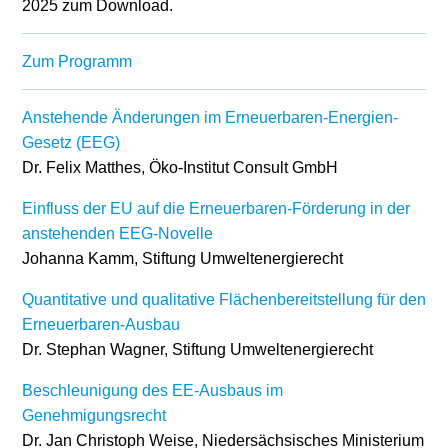
2025 zum Download.
Stromerzeugung
Bibliothek
Zum Programm
Wärme
Newsletter
Anstehende Änderungen im Erneuerbaren-Energien-
Wasserstoff
Infomaterial
Gesetz (EEG)
Dr. Felix Matthes, Öko-Institut Consult GmbH
Schriften zum
Umweltenergierecht
Einfluss der EU auf die Erneuerbaren-Förderung in der
anstehenden EEG-Novelle
Johanna Kamm, Stiftung Umweltenergierecht
Quantitative und qualitative Flächenbereitstellung für den
Erneuerbaren-Ausbau
Dr. Stephan Wagner, Stiftung Umweltenergierecht
Beschleunigung des EE-Ausbaus im
Genehmigungsrecht
Dr. Jan Christoph Weise, Niedersächsisches Ministerium