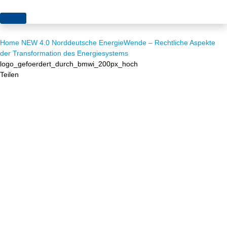
Themen
Home
NEW 4.0 Norddeutsche EnergieWende – Rechtliche Aspekte
Projekte
Akzeptanz
der Transformation des Energiesystems
logo_gefoerdert_durch_bmwi_200px_hoch
Publikationen
Europa
Teilen
News
Flächen
Blog
Genehmigungen
Karriere
Grundsatzfragen
Über uns
Märkte
Netze
Stiftungsporträt
Sektorenkopplung
Team