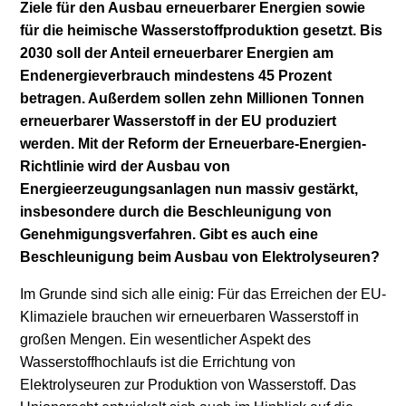
Ziele für den Ausbau erneuerbarer Energien sowie
für die heimische Wasserstoffproduktion gesetzt. Bis
Stromerzeugung
Bibliothek
2030 soll der Anteil erneuerbarer Energien am
Wärme
Newsletter
Endenergieverbrauch mindestens 45 Prozent
betragen. Außerdem sollen zehn Millionen Tonnen
Wasserstoff
Infomaterial
erneuerbarer Wasserstoff in der EU produziert
werden. Mit der Reform der Erneuerbare-Energien-
Schriften zum
Richtlinie wird der Ausbau von
Umweltenergierecht
Energieerzeugungsanlagen nun massiv gestärkt,
insbesondere durch die Beschleunigung von
Genehmigungsverfahren. Gibt es auch eine
Beschleunigung beim Ausbau von Elektrolyseuren?
Im Grunde sind sich alle einig: Für das Erreichen der EU-
Klimaziele brauchen wir erneuerbaren Wasserstoff in
großen Mengen. Ein wesentlicher Aspekt des
Wasserstoffhochlaufs ist die Errichtung von
Elektrolyseuren zur Produktion von Wasserstoff. Das