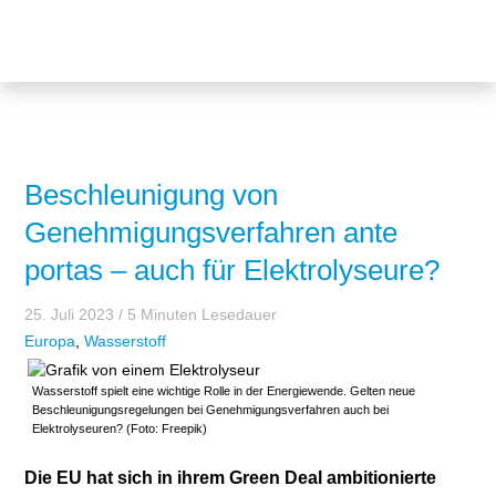
Themen
Projekte
Akzeptanz
Publikationen
Europa
News
Flächen
Beschleunigung von
Genehmigungsverfahren ante
Blog
Genehmigungen
portas – auch für Elektrolyseure?
Karriere
Grundsatzfragen
25. Juli 2023
/ 5 Minuten Lesedauer
Über uns
Märkte
Europa
,
Wasserstoff
Netze
Stiftungsporträt
Wasserstoff spielt eine wichtige Rolle in der Energiewende. Gelten neue
Beschleunigungsregelungen bei Genehmigungsverfahren auch bei
Elektrolyseuren? (Foto: Freepik)
Sektorenkopplung
Team
Die EU hat sich in ihrem Green Deal ambitionierte
Speicher
Forschungsnetzwerk