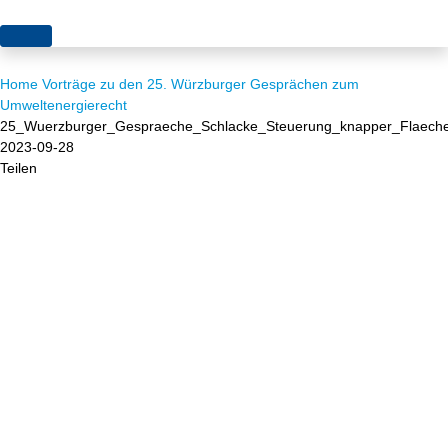
Themen
Home
Vorträge zu den 25. Würzburger Gesprächen zum
Projekte
Akzeptanz
Umweltenergierecht
25_Wuerzburger_Gespraeche_Schlacke_Steuerung_knapper_Flaech
Publikationen
Europa
2023-09-28
Teilen
News
Flächen
Blog
Genehmigungen
Karriere
Grundsatzfragen
Über uns
Märkte
Netze
Stiftungsporträt
Sektorenkopplung
Team