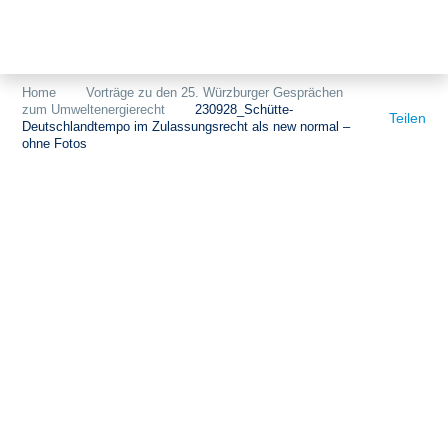
Themen
Projekte
Akzeptanz
Home
Vorträge zu den 25. Würzburger Gesprächen
zum Umweltenergierecht
230928_Schütte-
Publikationen
Europa
Teilen
Deutschlandtempo im Zulassungsrecht als new normal –
ohne Fotos
News
Flächen
Blog
Genehmigungen
Karriere
Grundsatzfragen
Über uns
Märkte
Netze
Stiftungsporträt
Sektorenkopplung
Team
Speicher
Forschungsnetzwerk