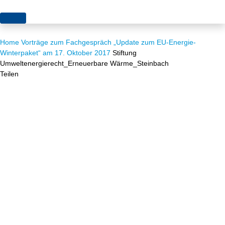
Themen
Home
Vorträge zum Fachgespräch „Update zum EU-Energie-
Projekte
Akzeptanz
Winterpaket“ am 17. Oktober 2017
Stiftung
Umweltenergierecht_Erneuerbare Wärme_Steinbach
Publikationen
Europa
Teilen
News
Flächen
Blog
Genehmigungen
Karriere
Grundsatzfragen
Über uns
Märkte
Netze
Stiftungsporträt
Sektorenkopplung
Team