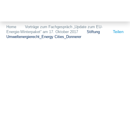
Themen
Projekte
Akzeptanz
Home
Vorträge zum Fachgespräch „Update zum EU-
Teilen
Energie-Winterpaket“ am 17. Oktober 2017
Stiftung
Publikationen
Europa
Umweltenergierecht_Energy Cities_Donnerer
News
Flächen
Blog
Genehmigungen
Karriere
Grundsatzfragen
Über uns
Märkte
Netze
Stiftungsporträt
Sektorenkopplung
Team
Speicher
Forschungsnetzwerk