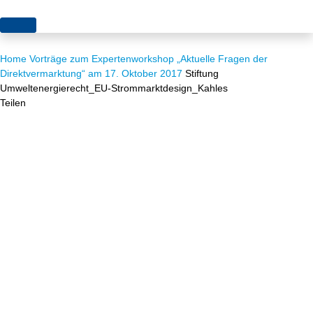
Themen
Home
Vorträge zum Expertenworkshop „Aktuelle Fragen der
Projekte
Akzeptanz
Direktvermarktung“ am 17. Oktober 2017
Stiftung
Umweltenergierecht_EU-Strommarktdesign_Kahles
Publikationen
Europa
Teilen
News
Flächen
Blog
Genehmigungen
Karriere
Grundsatzfragen
Über uns
Märkte
Netze
Stiftungsporträt
Sektorenkopplung
Team