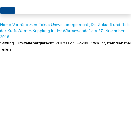
Themen
Home
Vorträge zum Fokus Umweltenergierecht „Die Zukunft und Rolle
Projekte
Akzeptanz
der Kraft-Wärme-Kopplung in der Wärmewende“ am 27. November
2018
Publikationen
Europa
Stiftung_Umweltenergierecht_20181127_Fokus_KWK_Systemdienstle
Teilen
News
Flächen
Blog
Genehmigungen
Karriere
Grundsatzfragen
Über uns
Märkte
Netze
Stiftungsporträt
Sektorenkopplung
Team