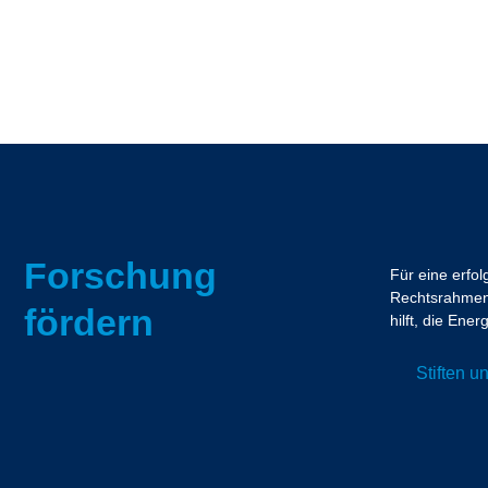
Forschung
Für eine erfo
Rechtsrahmen.
fördern
hilft, die En
Stiften 