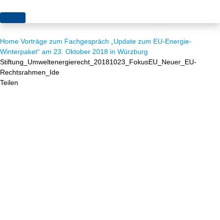
Themen
Home
Vorträge zum Fachgespräch „Update zum EU-Energie-
Projekte
Akzeptanz
Winterpaket“ am 23. Oktober 2018 in Würzburg
Stiftung_Umweltenergierecht_20181023_FokusEU_Neuer_EU-
Publikationen
Europa
Rechtsrahmen_Ide
Teilen
News
Flächen
Blog
Genehmigungen
Karriere
Grundsatzfragen
Über uns
Märkte
Netze
Stiftungsporträt
Sektorenkopplung
Team