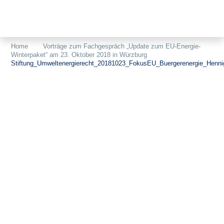
Themen
Projekte
Akzeptanz
Home
Vorträge zum Fachgespräch „Update zum EU-Energie-
Winterpaket“ am 23. Oktober 2018 in Würzburg
Publikationen
Europa
Stiftung_Umweltenergierecht_20181023_FokusEU_Buergerenergie_Henni
News
Flächen
Blog
Genehmigungen
Karriere
Grundsatzfragen
Über uns
Märkte
Netze
Stiftungsporträt
Sektorenkopplung
Team
Speicher
Forschungsnetzwerk