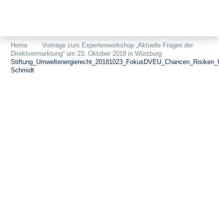
Themen
Projekte
Akzeptanz
Home
Vorträge zum Expertenworkshop „Aktuelle Fragen der
Direktvermarktung“ am 23. Oktober 2018 in Würzburg
Publikationen
Europa
Stiftung_Umweltenergierecht_20181023_FokusDVEU_Chancen_Risiken_U
Schmidt
News
Flächen
Blog
Genehmigungen
Karriere
Grundsatzfragen
Über uns
Märkte
Netze
Stiftungsporträt
Sektorenkopplung
Team
Speicher
Forschungsnetzwerk